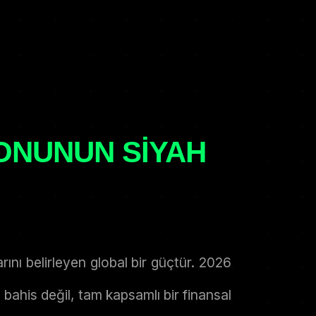
ZYONUNUN SIYAH
arını belirleyen global bir güçtür. 2026
bahis değil, tam kapsamlı bir finansal