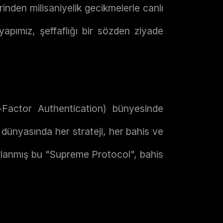
inden milisaniyelik gecikmelerle canlı
yapımız, şeffaflığı bir sözden ziyade
-Factor Authentication) bünyesinde
o dünyasında her strateji, her bahis ve
arlanmış bu "Supreme Protocol", bahis