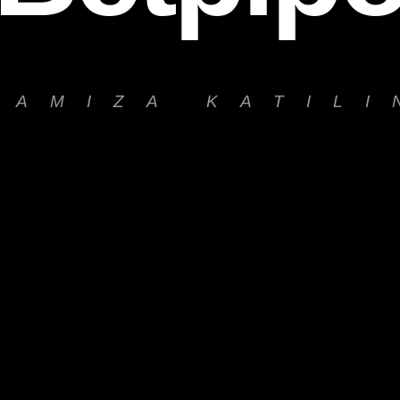
RAMIZA KATILI