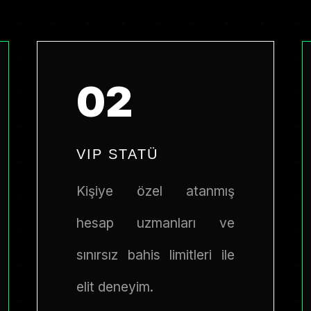
02
VIP STATÜ
Kişiye özel atanmış
hesap uzmanları ve
sınırsız bahis limitleri ile
elit deneyim.