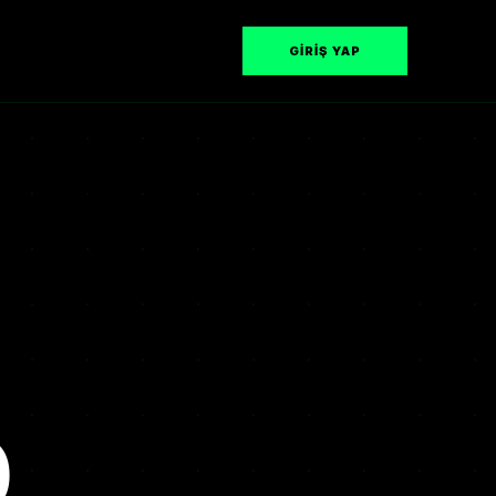
GIRIŞ YAP
o