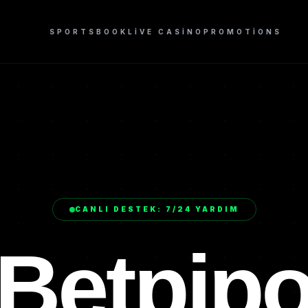
SPORTSBOOK
LIVE CASINO
PROMOTIONS
CANLI DESTEK: 7/24 YARDIM
Betpip