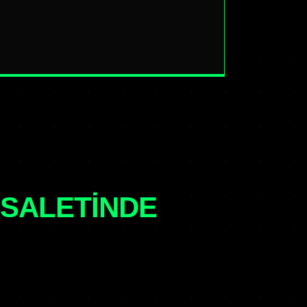
 ASALETINDE