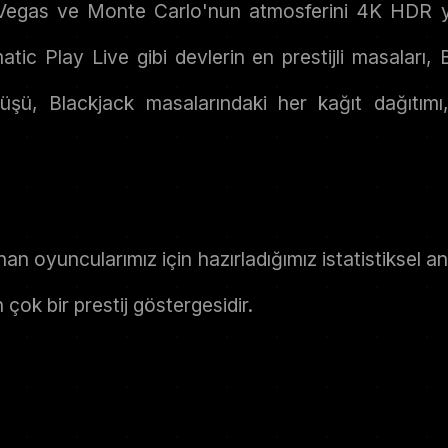
 Vegas ve Monte Carlo'nun atmosferini 4K HDR ya
c Play Live gibi devlerin en prestijli masaları, Be
şü, Blackjack masalarındaki her kağıt dağıtımı,
an oyuncularımız için hazırladığımız istatistiksel ana
çok bir prestij göstergesidir.