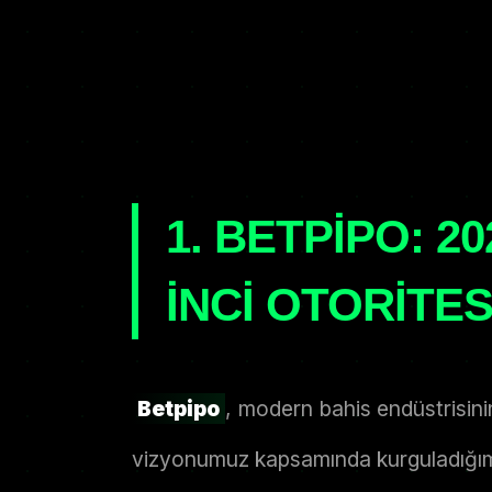
1. BETPIPO: 2
İNCI OTORITES
Betpipo
, modern bahis endüstrisinin 
vizyonumuz kapsamında kurguladığımız 