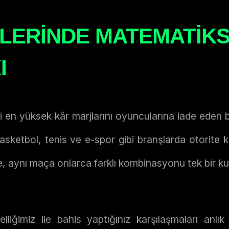
SLERINDE MATEMATIK
I
i en yüksek kâr marjlarını oyuncularına iade eden b
 basketbol, tenis ve e-spor gibi branşlarda otorit
e, aynı maça onlarca farklı kombinasyonu tek bir kupo
iğimiz ile bahis yaptığınız karşılaşmaları anlık 