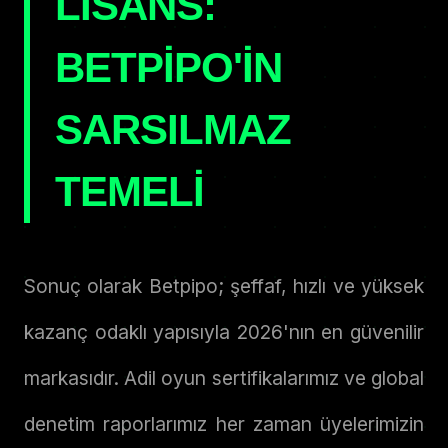
LISANS:
BETPIPO'IN
SARSILMAZ
TEMELI
Sonuç olarak Betpipo; şeffaf, hızlı ve yüksek
kazanç odaklı yapısıyla 2026'nın en güvenilir
markasıdır. Adil oyun sertifikalarımız ve global
denetim raporlarımız her zaman üyelerimizin