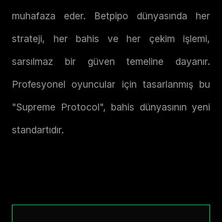
muhafaza eder. Betpipo dünyasında her
strateji, her bahis ve her çekim işlemi,
sarsılmaz bir güven temeline dayanır.
Profesyonel oyuncular için tasarlanmış bu
"Supreme Protocol", bahis dünyasının yeni
standartıdır.