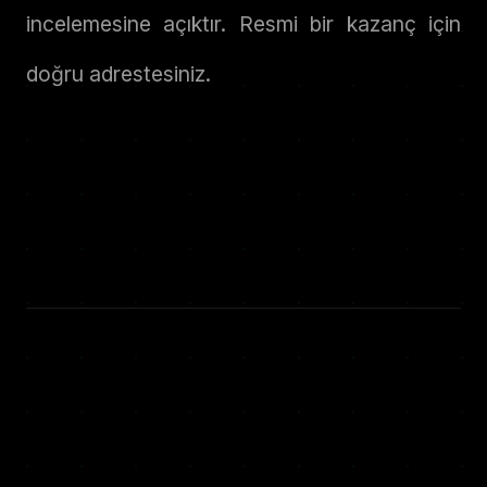
incelemesine açıktır. Resmi bir kazanç için
doğru adrestesiniz.