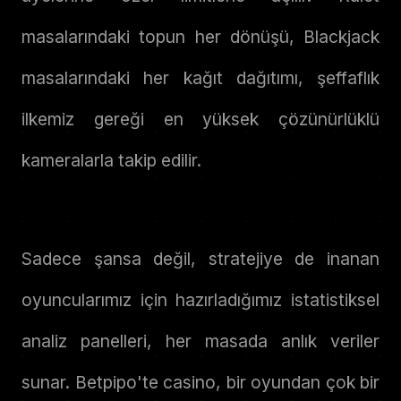
masalarındaki topun her dönüşü, Blackjack
masalarındaki her kağıt dağıtımı, şeffaflık
ilkemiz gereği en yüksek çözünürlüklü
kameralarla takip edilir.
Sadece şansa değil, stratejiye de inanan
oyuncularımız için hazırladığımız istatistiksel
analiz panelleri, her masada anlık veriler
sunar. Betpipo'te casino, bir oyundan çok bir