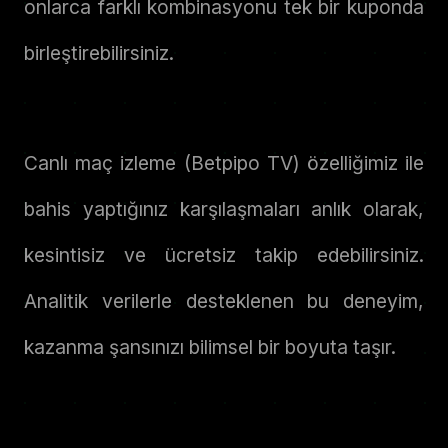
onlarca farklı kombinasyonu tek bir kuponda
birleştirebilirsiniz.
Canlı maç izleme (Betpipo TV) özelliğimiz ile
bahis yaptığınız karşılaşmaları anlık olarak,
kesintisiz ve ücretsiz takip edebilirsiniz.
Analitik verilerle desteklenen bu deneyim,
kazanma şansınızı bilimsel bir boyuta taşır.