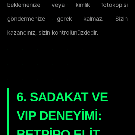
beklemenize veya kimlik fotokopisi
göndermenize gerek kalmaz. Sizin
kazancınız, sizin kontrolünüzdedir.
6. SADAKAT VE
VIP DENEYIMI:
BETPIPO ELIT