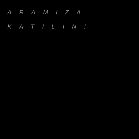
ARAMIZA
KATILIN!