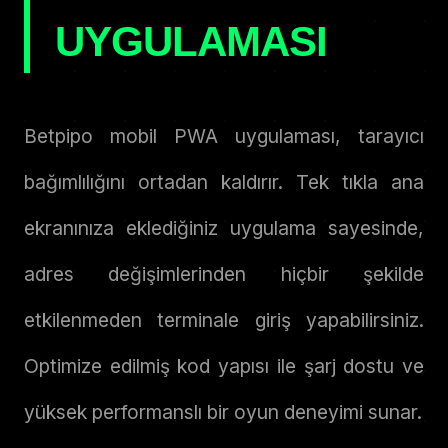
UYGULAMASI
Betpipo mobil PWA uygulaması, tarayıcı
bağımlılığını ortadan kaldırır. Tek tıkla ana
ekranınıza eklediğiniz uygulama sayesinde,
adres değişimlerinden hiçbir şekilde
etkilenmeden terminale giriş yapabilirsiniz.
Optimize edilmiş kod yapısı ile şarj dostu ve
yüksek performanslı bir oyun deneyimi sunar.