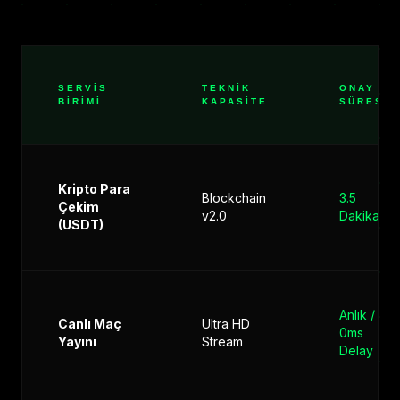
SERVIS
TEKNIK
ONAY
BIRIMI
KAPASITE
SÜRESI
Kripto Para
Blockchain
3.5
Çekim
v2.0
Dakika
(USDT)
Anlık /
Canlı Maç
Ultra HD
0ms
Yayını
Stream
Delay