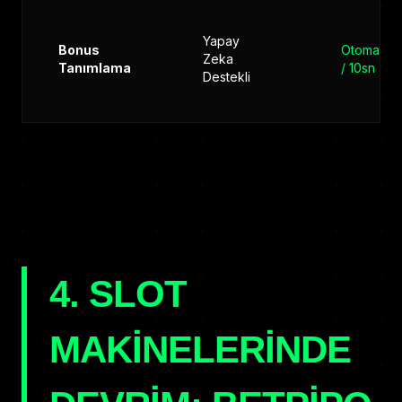
Yapay
Bonus
Otomatik
Zeka
Tanımlama
/ 10sn
Destekli
4. SLOT
MAKINELERINDE