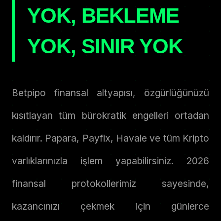
YOK, BEKLEME
YOK, SINIR YOK
Betpipo finansal altyapısı, özgürlüğünüzü
kısıtlayan tüm bürokratik engelleri ortadan
kaldırır. Papara, Payfix, Havale ve tüm Kripto
varlıklarınızla işlem yapabilirsiniz. 2026
finansal protokollerimiz sayesinde,
kazancınızı çekmek için günlerce