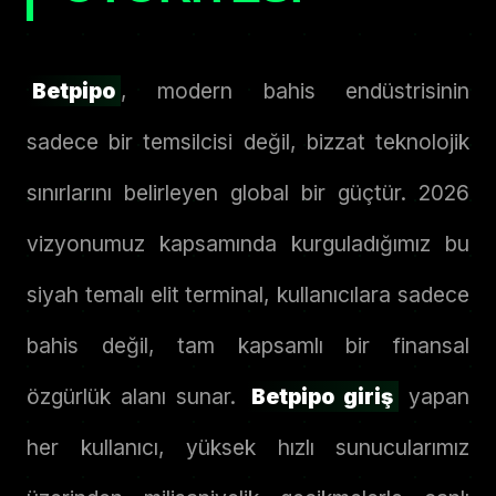
Betpipo
, modern bahis endüstrisinin
sadece bir temsilcisi değil, bizzat teknolojik
sınırlarını belirleyen global bir güçtür. 2026
vizyonumuz kapsamında kurguladığımız bu
siyah temalı elit terminal, kullanıcılara sadece
bahis değil, tam kapsamlı bir finansal
özgürlük alanı sunar.
Betpipo giriş
yapan
her kullanıcı, yüksek hızlı sunucularımız