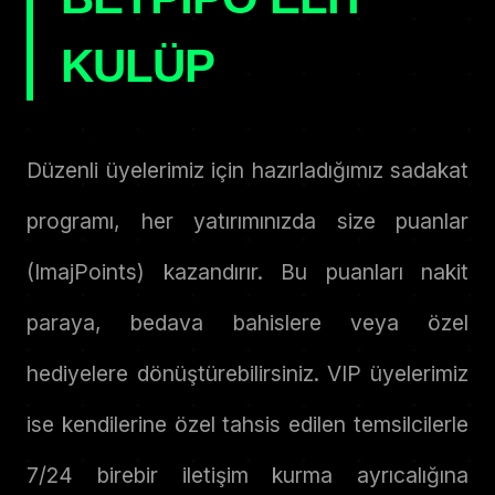
KULÜP
Düzenli üyelerimiz için hazırladığımız sadakat
programı, her yatırımınızda size puanlar
(ImajPoints) kazandırır. Bu puanları nakit
paraya, bedava bahislere veya özel
hediyelere dönüştürebilirsiniz. VIP üyelerimiz
ise kendilerine özel tahsis edilen temsilcilerle
7/24 birebir iletişim kurma ayrıcalığına