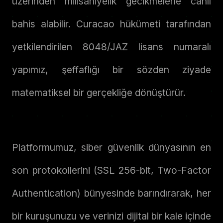
üzerinden milisaniyelik gecikmelerle canlı
bahis alabilir. Curacao hükümeti tarafından
yetkilendirilen 8048/JAZ lisans numaralı
yapımız, şeffaflığı bir sözden ziyade
matematiksel bir gerçekliğe dönüştürür.
Platformumuz, siber güvenlik dünyasının en
son protokollerini (SSL 256-bit, Two-Factor
Authentication) bünyesinde barındırarak, her
bir kuruşunuzu ve verinizi dijital bir kale içinde