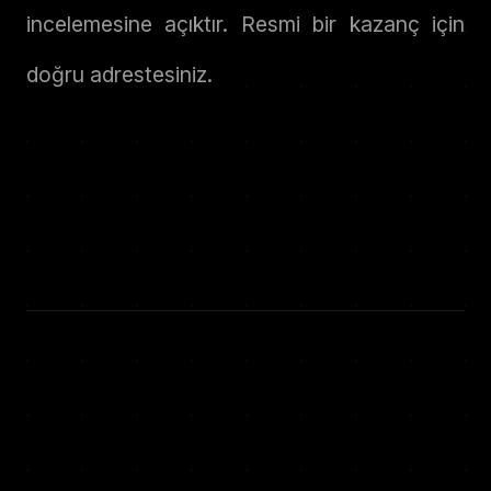
incelemesine açıktır. Resmi bir kazanç için
doğru adrestesiniz.