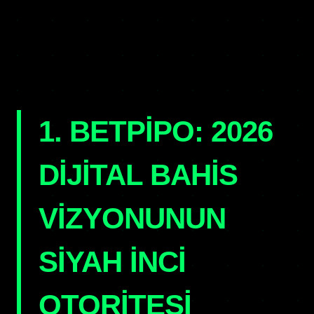
1. BETPIPO: 2026
DIJITAL BAHIS
VIZYONUNUN
SIYAH İNCI
OTORITESI