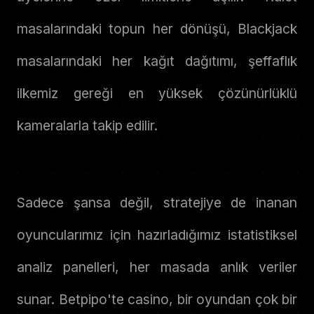
masalarındaki topun her dönüşü, Blackjack
masalarındaki her kağıt dağıtımı, şeffaflık
ilkemiz gereği en yüksek çözünürlüklü
kameralarla takip edilir.
Sadece şansa değil, stratejiye de inanan
oyuncularımız için hazırladığımız istatistiksel
analiz panelleri, her masada anlık veriler
sunar. Betpipo'te casino, bir oyundan çok bir