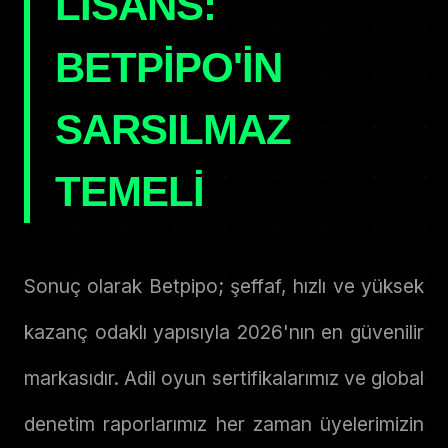
LISANS:
BETPIPO'IN
SARSILMAZ
TEMELI
Sonuç olarak Betpipo; şeffaf, hızlı ve yüksek
kazanç odaklı yapısıyla 2026'nın en güvenilir
markasıdır. Adil oyun sertifikalarımız ve global
denetim raporlarımız her zaman üyelerimizin