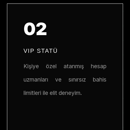
02
VIP STATÜ
Kişiye özel atanmış hesap
uzmanları ve sınırsız bahis
limitleri ile elit deneyim.