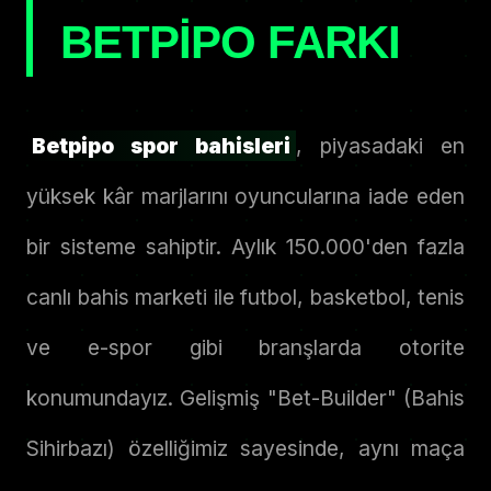
BETPIPO FARKI
Betpipo spor bahisleri
, piyasadaki en
yüksek kâr marjlarını oyuncularına iade eden
bir sisteme sahiptir. Aylık 150.000'den fazla
canlı bahis marketi ile futbol, basketbol, tenis
ve e-spor gibi branşlarda otorite
konumundayız. Gelişmiş "Bet-Builder" (Bahis
Sihirbazı) özelliğimiz sayesinde, aynı maça