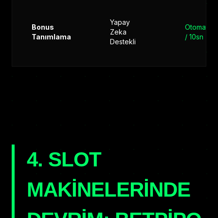
Yapay
Bonus
Otomatik
Zeka
Tanımlama
/ 10sn
Destekli
4. SLOT
MAKINELERINDE