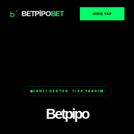
BETPIPO
BET
GIRIŞ YAP
CANLI DESTEK: 7/24 YARDIM
Betpipo