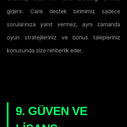
giderir. Canlı destek birimimiz sadece
sorularınıza yanıt vermez, aynı zamanda
oyun stratejileriniz ve bonus talepleriniz
konusunda size rehberlik eder.
9. GÜVEN VE