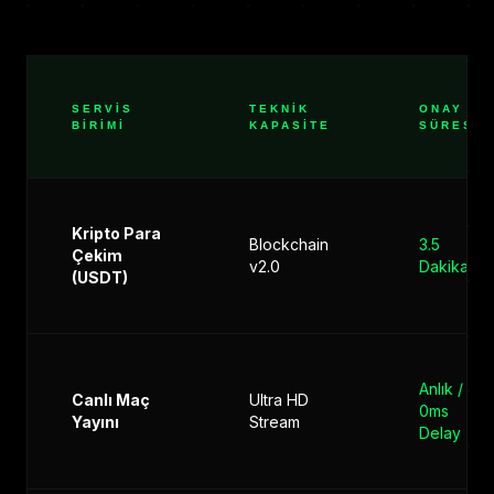
SERVIS
TEKNIK
ONAY
BIRIMI
KAPASITE
SÜRESI
Kripto Para
Blockchain
3.5
Çekim
v2.0
Dakika
(USDT)
Anlık /
Canlı Maç
Ultra HD
0ms
Yayını
Stream
Delay