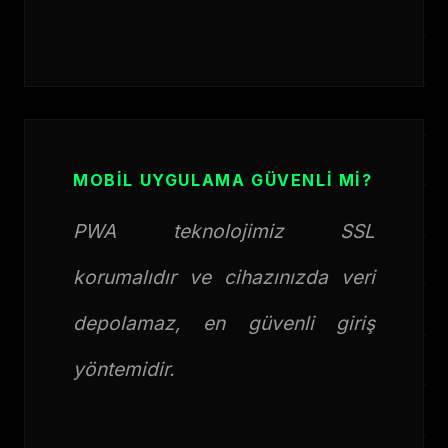
MOBIL UYGULAMA GÜVENLI MI?
PWA teknolojimiz SSL
korumalıdır ve cihazınızda veri
depolamaz, en güvenli giriş
yöntemidir.