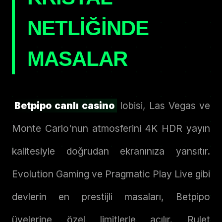
NETLIĞINDE
MASALAR
Betpipo canlı casino
lobisi, Las Vegas ve
Monte Carlo'nun atmosferini 4K HDR yayın
kalitesiyle doğrudan ekranınıza yansıtır.
Evolution Gaming ve Pragmatic Play Live gibi
devlerin en prestijli masaları, Betpipo
üyelerine özel limitlerle açılır. Rulet