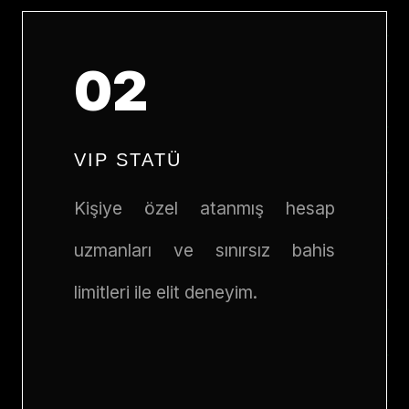
02
VIP STATÜ
Kişiye özel atanmış hesap
uzmanları ve sınırsız bahis
limitleri ile elit deneyim.