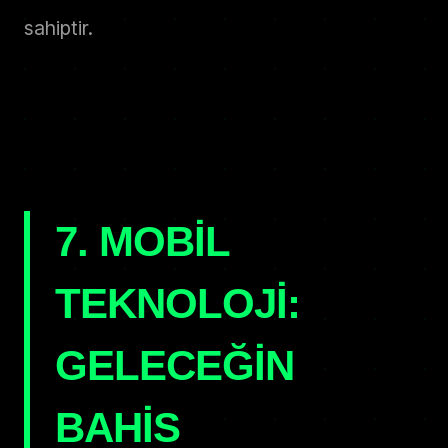
sahiptir.
7. MOBIL
TEKNOLOJI:
GELECEĞIN
BAHIS