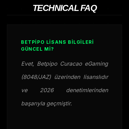
TECHNICAL FAQ
BETPIPO LISANS BILGILERI
GÜNCEL MI?
Evet, Betpipo Curacao eGaming
(8048/JAZ) üzerinden lisanslıdır
ve 2026 denetimlerinden
başarıyla geçmiştir.