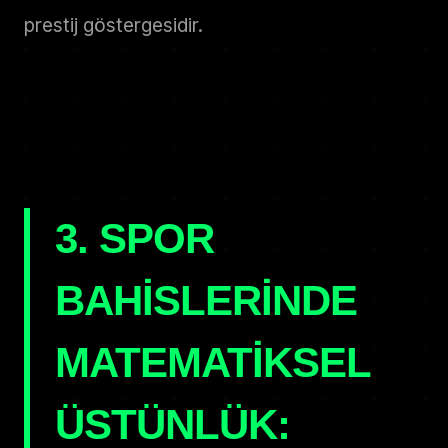
prestij göstergesidir.
3. SPOR
BAHISLERINDE
MATEMATIKSEL
ÜSTÜNLÜK: