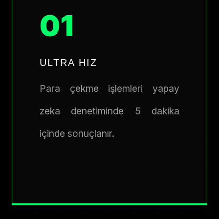
01
ULTRA HIZ
Para çekme işlemleri yapay
zeka denetiminde 5 dakika
içinde sonuçlanır.