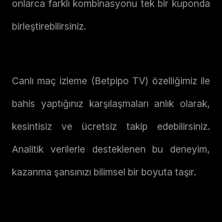
onlarca farklı kombinasyonu tek bir kuponda
birleştirebilirsiniz.
Canlı maç izleme (Betpipo TV) özelliğimiz ile
bahis yaptığınız karşılaşmaları anlık olarak,
kesintisiz ve ücretsiz takip edebilirsiniz.
Analitik verilerle desteklenen bu deneyim,
kazanma şansınızı bilimsel bir boyuta taşır.