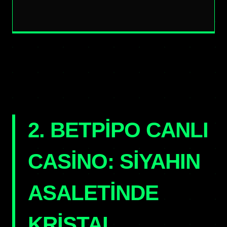
2. BETPIPO CANLI
CASINO: SIYAHIN
ASALETINDE
KRISTAL