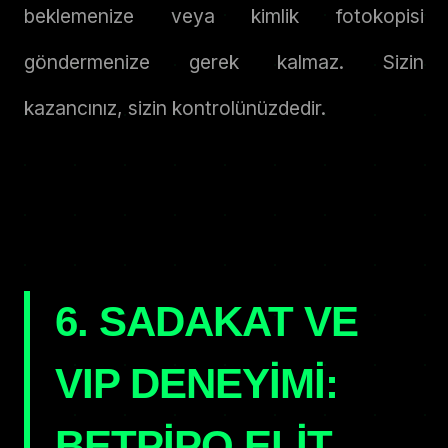
beklemenize veya kimlik fotokopisi
göndermenize gerek kalmaz. Sizin
kazancınız, sizin kontrolünüzdedir.
6. SADAKAT VE
VIP DENEYIMI:
BETPIPO ELIT