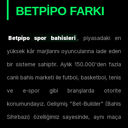
BETPIPO FARKI
Betpipo spor bahisleri
, piyasadaki en
yüksek kâr marjlarını oyuncularına iade eden
bir sisteme sahiptir. Aylık 150.000'den fazla
canlı bahis marketi ile futbol, basketbol, tenis
ve e-spor gibi branşlarda otorite
konumundayız. Gelişmiş "Bet-Builder" (Bahis
Sihirbazı) özelliğimiz sayesinde, aynı maça