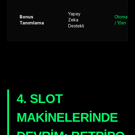
Yapay
Bonus
Otomatik
Zeka
Tanımlama
/ 10sn
Destekli
4. SLOT
MAKINELERINDE