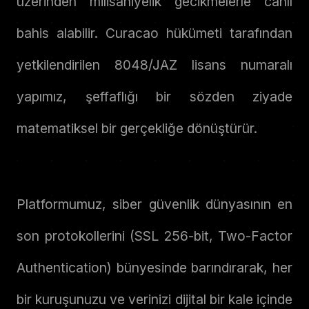
üzerinden milisaniyelik gecikmelerle canlı
bahis alabilir. Curacao hükümeti tarafından
yetkilendirilen 8048/JAZ lisans numaralı
yapımız, şeffaflığı bir sözden ziyade
matematiksel bir gerçekliğe dönüştürür.
Platformumuz, siber güvenlik dünyasının en
son protokollerini (SSL 256-bit, Two-Factor
Authentication) bünyesinde barındırarak, her
bir kuruşunuzu ve verinizi dijital bir kale içinde