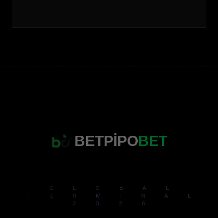
BETPIPO
BET
GLOBAL
TERMINAL
2026