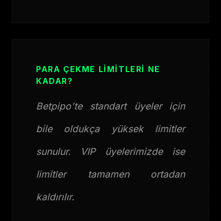
PARA ÇEKME LIMITLERI NE
KADAR?
Betpipo'te standart üyeler için
bile oldukça yüksek limitler
sunulur. VIP üyelerimizde ise
limitler tamamen ortadan
kaldırılır.