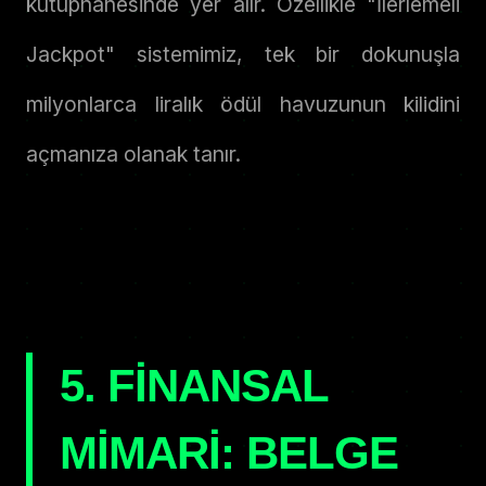
kütüphanesinde yer alır. Özellikle "İlerlemeli
Jackpot" sistemimiz, tek bir dokunuşla
milyonlarca liralık ödül havuzunun kilidini
açmanıza olanak tanır.
5. FINANSAL
MIMARI: BELGE