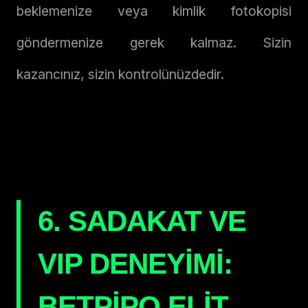
beklemenize veya kimlik fotokopisi
göndermenize gerek kalmaz. Sizin
kazancınız, sizin kontrolünüzdedir.
6. SADAKAT VE
VIP DENEYIMI:
BETPIPO ELIT