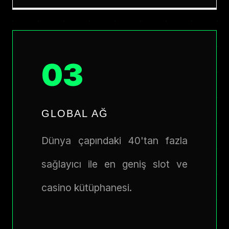
03
GLOBAL AĞ
Dünya çapındaki 40'tan fazla
sağlayıcı ile en geniş slot ve
casino kütüphanesi.