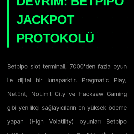
DEVRIM: BETPIPO
JACKPOT
PROTOKOLÜ
Betpipo slot terminali, 7000'den fazla oyun
ile dijital bir lunaparktır. Pragmatic Play,
NetEnt, NoLimit City ve Hacksaw Gaming
gibi yenilikçi sağlayıcıların en yüksek ödeme
yapan (High Volatility) oyunları Betpipo