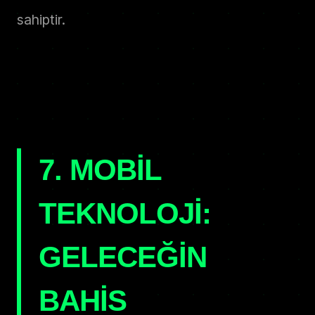
sahiptir.
7. MOBIL
TEKNOLOJI:
GELECEĞIN
BAHIS