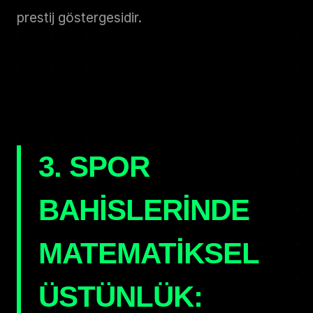
prestij göstergesidir.
3. SPOR
BAHISLERINDE
MATEMATIKSEL
ÜSTÜNLÜK: