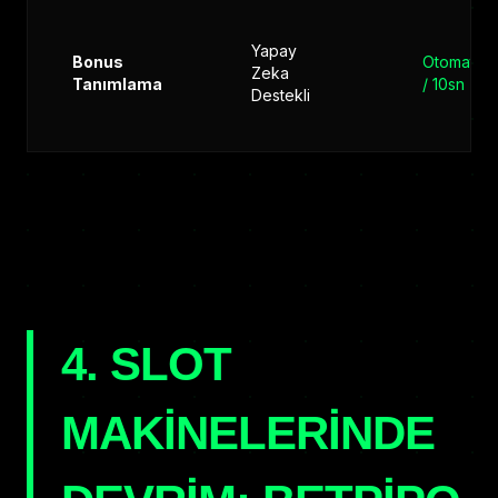
Yapay
Bonus
Otomatik
Zeka
Tanımlama
/ 10sn
Destekli
4. SLOT
MAKINELERINDE