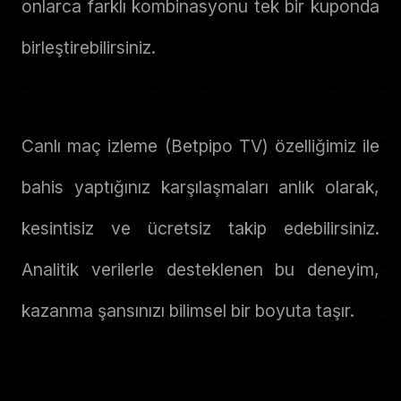
onlarca farklı kombinasyonu tek bir kuponda
birleştirebilirsiniz.
Canlı maç izleme (Betpipo TV) özelliğimiz ile
bahis yaptığınız karşılaşmaları anlık olarak,
kesintisiz ve ücretsiz takip edebilirsiniz.
Analitik verilerle desteklenen bu deneyim,
kazanma şansınızı bilimsel bir boyuta taşır.