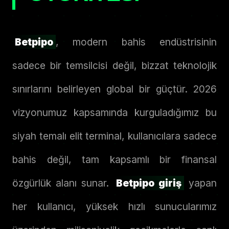
Betpipo
, modern bahis endüstrisinin
sadece bir temsilcisi değil, bizzat teknolojik
sınırlarını belirleyen global bir güçtür. 2026
vizyonumuz kapsamında kurguladığımız bu
siyah temalı elit terminal, kullanıcılara sadece
bahis değil, tam kapsamlı bir finansal
özgürlük alanı sunar.
Betpipo giriş
yapan
her kullanıcı, yüksek hızlı sunucularımız