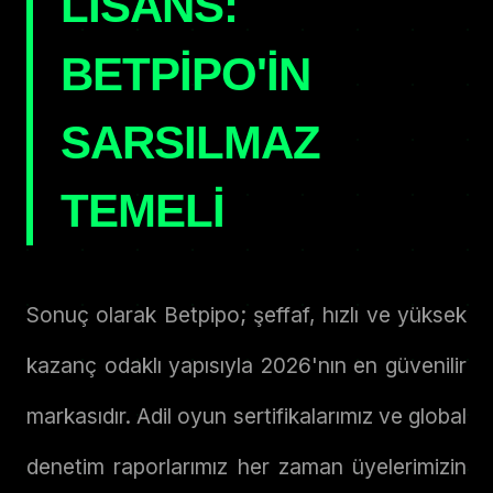
LISANS:
BETPIPO'IN
SARSILMAZ
TEMELI
Sonuç olarak Betpipo; şeffaf, hızlı ve yüksek
kazanç odaklı yapısıyla 2026'nın en güvenilir
markasıdır. Adil oyun sertifikalarımız ve global
denetim raporlarımız her zaman üyelerimizin