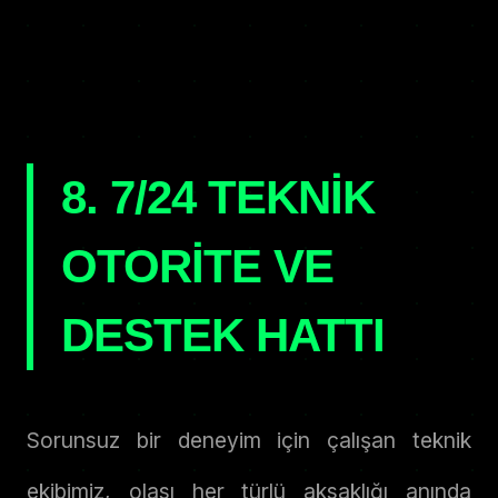
8. 7/24 TEKNIK
OTORITE VE
DESTEK HATTI
Sorunsuz bir deneyim için çalışan teknik
ekibimiz, olası her türlü aksaklığı anında