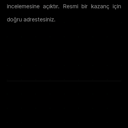
incelemesine açıktır. Resmi bir kazanç için
doğru adrestesiniz.