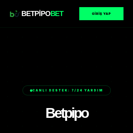
BETPIPO
BET
GIRIŞ YAP
CANLI DESTEK: 7/24 YARDIM
Betpipo