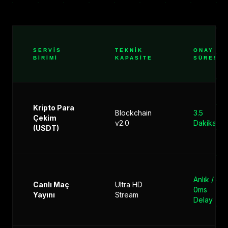
SERVIS
TEKNIK
ONAY
BIRIMI
KAPASITE
SÜRESI
Kripto Para
Blockchain
3.5
Çekim
v2.0
Dakika
(USDT)
Anlık /
Canlı Maç
Ultra HD
0ms
Yayını
Stream
Delay