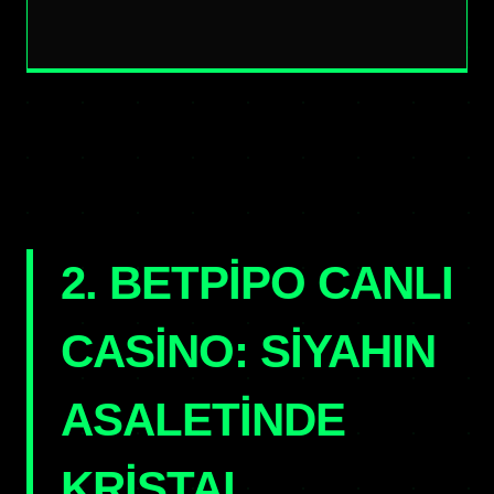
2. BETPIPO CANLI
CASINO: SIYAHIN
ASALETINDE
KRISTAL