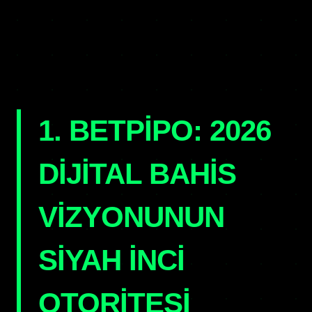
1. BETPIPO: 2026
DIJITAL BAHIS
VIZYONUNUN
SIYAH İNCI
OTORITESI