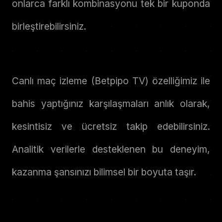
onlarca farklı kombinasyonu tek bir kuponda
birleştirebilirsiniz.
Canlı maç izleme (Betpipo TV) özelliğimiz ile
bahis yaptığınız karşılaşmaları anlık olarak,
kesintisiz ve ücretsiz takip edebilirsiniz.
Analitik verilerle desteklenen bu deneyim,
kazanma şansınızı bilimsel bir boyuta taşır.