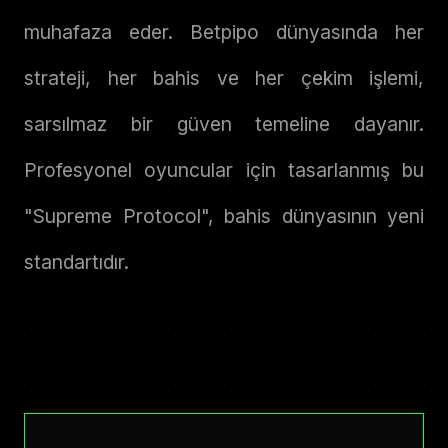
muhafaza eder. Betpipo dünyasında her
strateji, her bahis ve her çekim işlemi,
sarsılmaz bir güven temeline dayanır.
Profesyonel oyuncular için tasarlanmış bu
"Supreme Protocol", bahis dünyasının yeni
standartıdır.