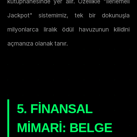
kütüphanesinde yer alır. Özellikle "İlerlemeli
Jackpot" sistemimiz, tek bir dokunuşla
milyonlarca liralık ödül havuzunun kilidini
açmanıza olanak tanır.
5. FINANSAL
MIMARI: BELGE