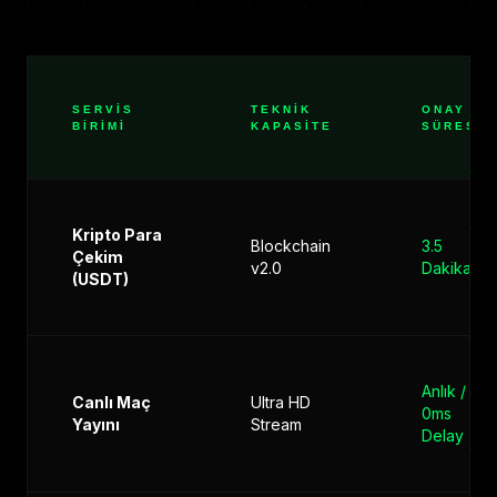
SERVIS
TEKNIK
ONAY
BIRIMI
KAPASITE
SÜRESI
Kripto Para
Blockchain
3.5
Çekim
v2.0
Dakika
(USDT)
Anlık /
Canlı Maç
Ultra HD
0ms
Yayını
Stream
Delay