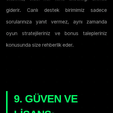
giderir. Canlı destek birimimiz sadece
sorularınıza yanıt vermez, aynı zamanda
oyun stratejileriniz ve bonus talepleriniz
konusunda size rehberlik eder.
9. GÜVEN VE