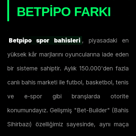
BETPIPO FARKI
Betpipo spor bahisleri
, piyasadaki en
yüksek kâr marjlarını oyuncularına iade eden
bir sisteme sahiptir. Aylık 150.000'den fazla
canlı bahis marketi ile futbol, basketbol, tenis
ve e-spor gibi branşlarda otorite
konumundayız. Gelişmiş "Bet-Builder" (Bahis
Sihirbazı) özelliğimiz sayesinde, aynı maça