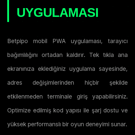
UYGULAMASI
Betpipo mobil PWA uygulaması, tarayıcı
bağımlılığını ortadan kaldırır. Tek tıkla ana
ekranınıza eklediğiniz uygulama sayesinde,
adres değişimlerinden hiçbir şekilde
etkilenmeden terminale giriş yapabilirsiniz.
Optimize edilmiş kod yapısı ile şarj dostu ve
yüksek performanslı bir oyun deneyimi sunar.