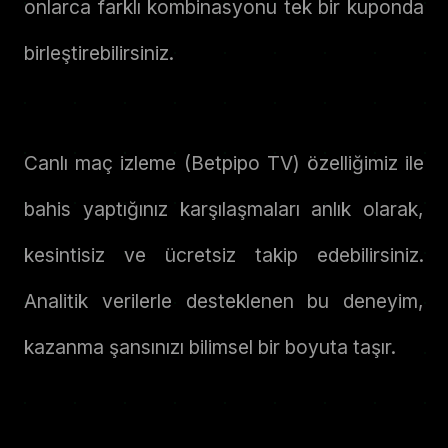
onlarca farklı kombinasyonu tek bir kuponda
birleştirebilirsiniz.
Canlı maç izleme (Betpipo TV) özelliğimiz ile
bahis yaptığınız karşılaşmaları anlık olarak,
kesintisiz ve ücretsiz takip edebilirsiniz.
Analitik verilerle desteklenen bu deneyim,
kazanma şansınızı bilimsel bir boyuta taşır.