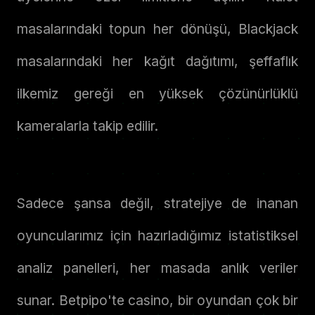
masalarındaki topun her dönüşü, Blackjack
masalarındaki her kağıt dağıtımı, şeffaflık
ilkemiz gereği en yüksek çözünürlüklü
kameralarla takip edilir.
Sadece şansa değil, stratejiye de inanan
oyuncularımız için hazırladığımız istatistiksel
analiz panelleri, her masada anlık veriler
sunar. Betpipo'te casino, bir oyundan çok bir