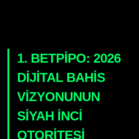
1. BETPIPO: 2026
DIJITAL BAHIS
VIZYONUNUN
SIYAH İNCI
OTORITESI