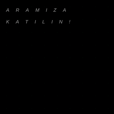
ARAMIZA
KATILIN!