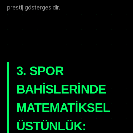
prestij göstergesidir.
3. SPOR
BAHISLERINDE
MATEMATIKSEL
ÜSTÜNLÜK: