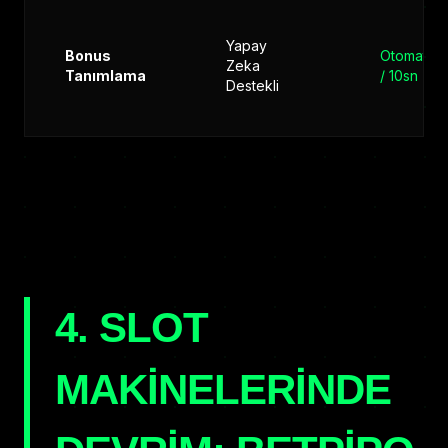
Yapay
Bonus
Otomatik
Zeka
Tanımlama
/ 10sn
Destekli
4. SLOT
MAKINELERINDE