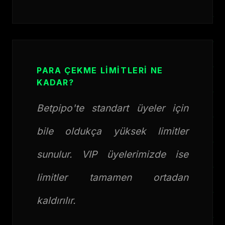
PARA ÇEKME LIMITLERI NE
KADAR?
Betpipo'te standart üyeler için
bile oldukça yüksek limitler
sunulur. VIP üyelerimizde ise
limitler tamamen ortadan
kaldırılır.