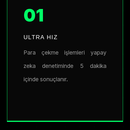
01
ULTRA HIZ
Para çekme işlemleri yapay
zeka denetiminde 5 dakika
içinde sonuçlanır.