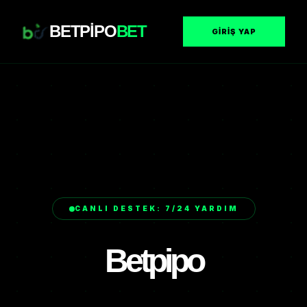
BETPIPO
BET
GIRIŞ YAP
CANLI DESTEK: 7/24 YARDIM
Betpipo