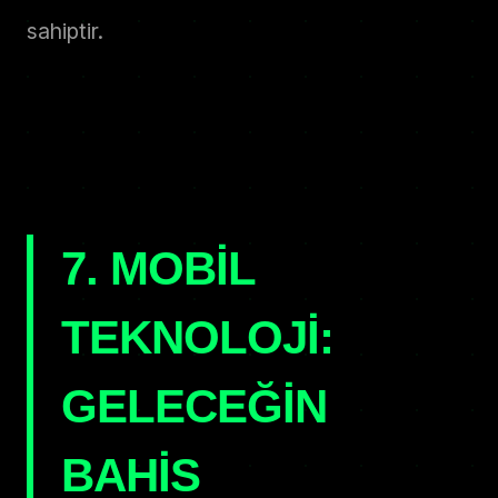
sahiptir.
7. MOBIL
TEKNOLOJI:
GELECEĞIN
BAHIS