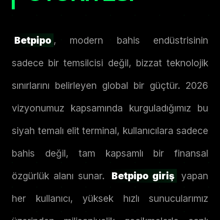
Betpipo
, modern bahis endüstrisinin
sadece bir temsilcisi değil, bizzat teknolojik
sınırlarını belirleyen global bir güçtür. 2026
vizyonumuz kapsamında kurguladığımız bu
siyah temalı elit terminal, kullanıcılara sadece
bahis değil, tam kapsamlı bir finansal
özgürlük alanı sunar.
Betpipo giriş
yapan
her kullanıcı, yüksek hızlı sunucularımız