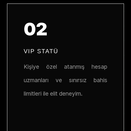
02
VIP STATÜ
Kişiye özel atanmış hesap
uzmanları ve sınırsız bahis
limitleri ile elit deneyim.