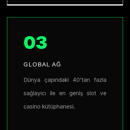
03
GLOBAL AĞ
Dünya çapındaki 40'tan fazla
sağlayıcı ile en geniş slot ve
casino kütüphanesi.