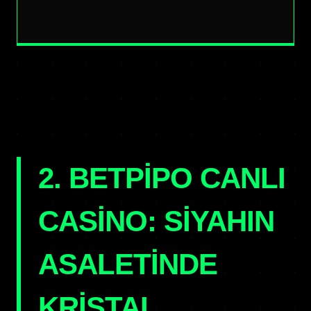
2. BETPIPO CANLI
CASINO: SIYAHIN
ASALETINDE
KRISTAL