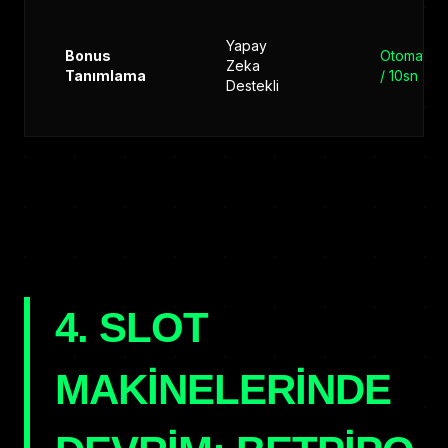
Yapay
Bonus
Otomatik
Zeka
Tanımlama
/ 10sn
Destekli
4. SLOT
MAKINELERINDE