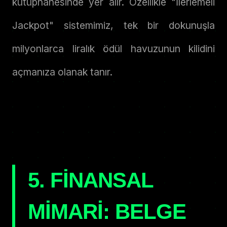
kütüphanesinde yer alır. Özellikle "İlerlemeli
Jackpot" sistemimiz, tek bir dokunuşla
milyonlarca liralık ödül havuzunun kilidini
açmanıza olanak tanır.
5. FINANSAL
MIMARI: BELGE