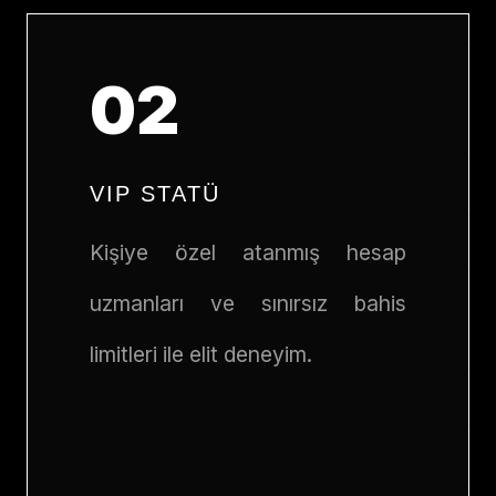
02
VIP STATÜ
Kişiye özel atanmış hesap
uzmanları ve sınırsız bahis
limitleri ile elit deneyim.