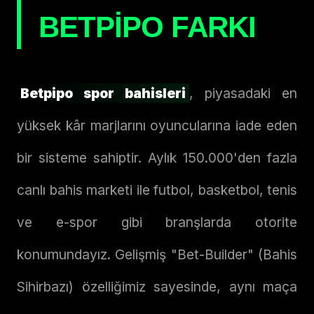
BETPIPO FARKI
Betpipo spor bahisleri
, piyasadaki en
yüksek kâr marjlarını oyuncularına iade eden
bir sisteme sahiptir. Aylık 150.000'den fazla
canlı bahis marketi ile futbol, basketbol, tenis
ve e-spor gibi branşlarda otorite
konumundayız. Gelişmiş "Bet-Builder" (Bahis
Sihirbazı) özelliğimiz sayesinde, aynı maça