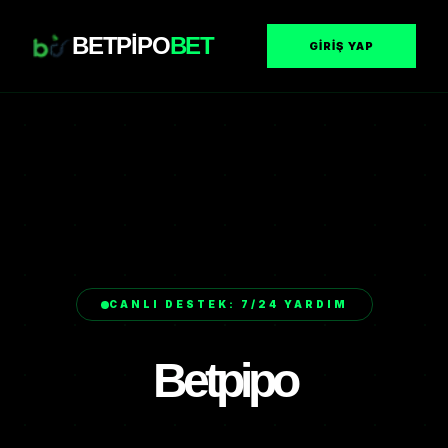
BETPIPO
BET
GIRIŞ YAP
CANLI DESTEK: 7/24 YARDIM
Betpipo