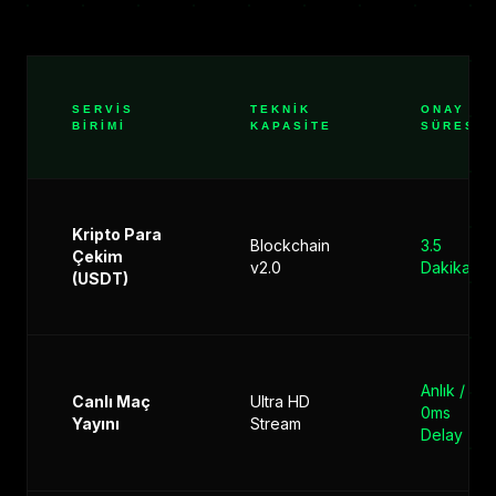
SERVIS
TEKNIK
ONAY
BIRIMI
KAPASITE
SÜRESI
Kripto Para
Blockchain
3.5
Çekim
v2.0
Dakika
(USDT)
Anlık /
Canlı Maç
Ultra HD
0ms
Yayını
Stream
Delay