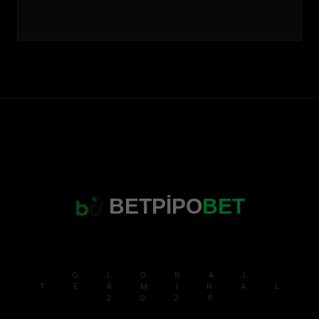
BETPIPO
BET
GLOBAL
TERMINAL
2026