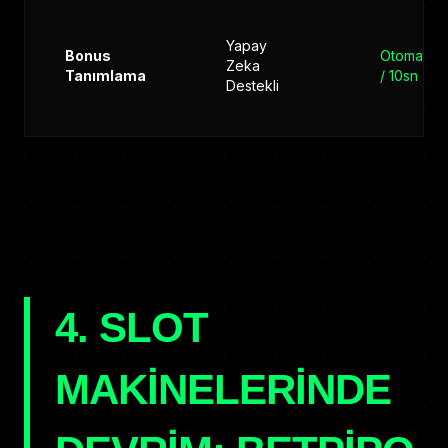
Yapay
Bonus
Otomatik
Zeka
Tanımlama
/ 10sn
Destekli
4. SLOT
MAKINELERINDE