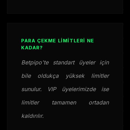
PARA ÇEKME LIMITLERI NE
KADAR?
Betpipo'te standart üyeler için
bile oldukça yüksek limitler
sunulur. VIP üyelerimizde ise
limitler tamamen ortadan
kaldırılır.