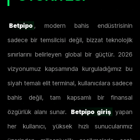
Betpipo
, modern bahis endüstrisinin
sadece bir temsilcisi değil, bizzat teknolojik
sınırlarını belirleyen global bir güçtür. 2026
vizyonumuz kapsamında kurguladığımız bu
siyah temalı elit terminal, kullanıcılara sadece
bahis değil, tam kapsamlı bir finansal
özgürlük alanı sunar.
Betpipo giriş
yapan
her kullanıcı, yüksek hızlı sunucularımız