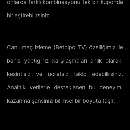
onlarca farklı kombinasyonu tek bir kuponda
birleştirebilirsiniz.
Canlı maç izleme (Betpipo TV) özelliğimiz ile
bahis yaptığınız karşılaşmaları anlık olarak,
kesintisiz ve ücretsiz takip edebilirsiniz.
Analitik verilerle desteklenen bu deneyim,
kazanma şansınızı bilimsel bir boyuta taşır.