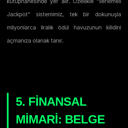
kütüphanesinde yer alır. Özellikle "İlerlemeli
Jackpot" sistemimiz, tek bir dokunuşla
milyonlarca liralık ödül havuzunun kilidini
açmanıza olanak tanır.
5. FINANSAL
MIMARI: BELGE