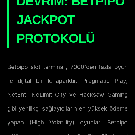
DEVRIM: BETPIPO
JACKPOT
PROTOKOLÜ
Betpipo slot terminali, 7000'den fazla oyun
ile dijital bir lunaparktır. Pragmatic Play,
NetEnt, NoLimit City ve Hacksaw Gaming
gibi yenilikçi sağlayıcıların en yüksek ödeme
yapan (High Volatility) oyunları Betpipo