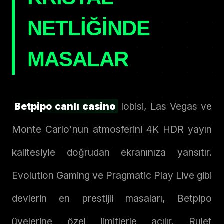
NETLIĞINDE
MASALAR
Betpipo canlı casino
lobisi, Las Vegas ve
Monte Carlo'nun atmosferini 4K HDR yayın
kalitesiyle doğrudan ekranınıza yansıtır.
Evolution Gaming ve Pragmatic Play Live gibi
devlerin en prestijli masaları, Betpipo
üyelerine özel limitlerle açılır. Rulet