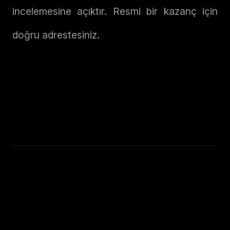
incelemesine açıktır. Resmi bir kazanç için
doğru adrestesiniz.