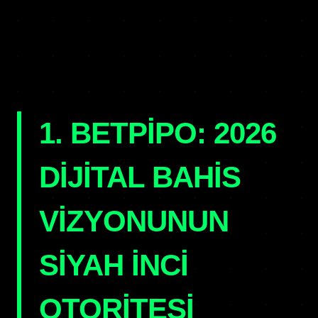
1. BETPIPO: 2026
DIJITAL BAHIS
VIZYONUNUN
SIYAH İNCI
OTORITESI