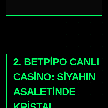
2. BETPIPO CANLI
CASINO: SIYAHIN
ASALETINDE
KRISTAL