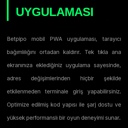
UYGULAMASI
Betpipo mobil PWA uygulaması, tarayıcı
bağımlılığını ortadan kaldırır. Tek tıkla ana
ekranınıza eklediğiniz uygulama sayesinde,
adres değişimlerinden hiçbir şekilde
etkilenmeden terminale giriş yapabilirsiniz.
Optimize edilmiş kod yapısı ile şarj dostu ve
yüksek performanslı bir oyun deneyimi sunar.