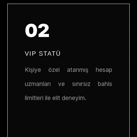
02
VIP STATÜ
Kişiye özel atanmış hesap
uzmanları ve sınırsız bahis
limitleri ile elit deneyim.