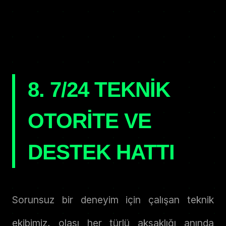
8. 7/24 TEKNIK
OTORITE VE
DESTEK HATTI
Sorunsuz bir deneyim için çalışan teknik
ekibimiz, olası her türlü aksaklığı anında