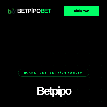
BETPIPO
BET
GIRIŞ YAP
CANLI DESTEK: 7/24 YARDIM
Betpipo