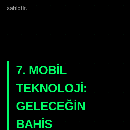
sahiptir.
7. MOBIL
TEKNOLOJI:
GELECEĞIN
BAHIS