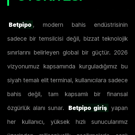
Betpipo
, modern bahis endüstrisinin
sadece bir temsilcisi değil, bizzat teknolojik
sınırlarını belirleyen global bir güçtür. 2026
vizyonumuz kapsamında kurguladığımız bu
siyah temalı elit terminal, kullanıcılara sadece
bahis değil, tam kapsamlı bir finansal
özgürlük alanı sunar.
Betpipo giriş
yapan
her kullanıcı, yüksek hızlı sunucularımız