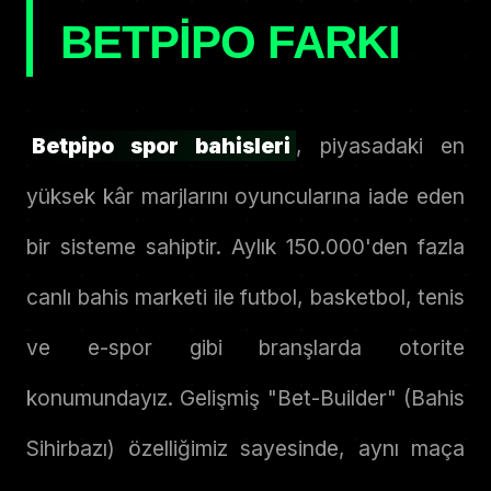
BETPIPO FARKI
Betpipo spor bahisleri
, piyasadaki en
yüksek kâr marjlarını oyuncularına iade eden
bir sisteme sahiptir. Aylık 150.000'den fazla
canlı bahis marketi ile futbol, basketbol, tenis
ve e-spor gibi branşlarda otorite
konumundayız. Gelişmiş "Bet-Builder" (Bahis
Sihirbazı) özelliğimiz sayesinde, aynı maça