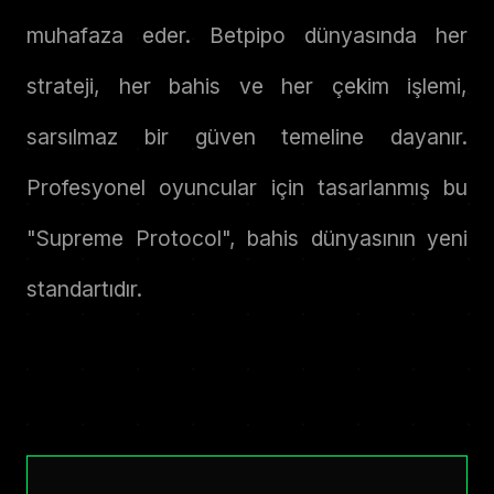
muhafaza eder. Betpipo dünyasında her
strateji, her bahis ve her çekim işlemi,
sarsılmaz bir güven temeline dayanır.
Profesyonel oyuncular için tasarlanmış bu
"Supreme Protocol", bahis dünyasının yeni
standartıdır.