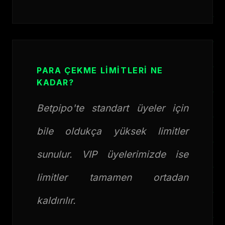
PARA ÇEKME LIMITLERI NE
KADAR?
Betpipo'te standart üyeler için
bile oldukça yüksek limitler
sunulur. VIP üyelerimizde ise
limitler tamamen ortadan
kaldırılır.