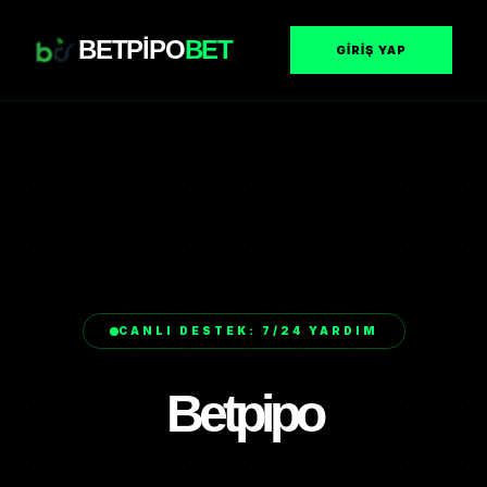
BETPIPO
BET
GIRIŞ YAP
CANLI DESTEK: 7/24 YARDIM
Betpipo