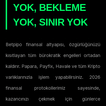
YOK, BEKLEME
YOK, SINIR YOK
Betpipo finansal altyapısı, özgürlüğünüzü
kısıtlayan tüm bürokratik engelleri ortadan
kaldırır. Papara, Payfix, Havale ve tüm Kripto
varlıklarınızla işlem yapabilirsiniz. 2026
finansal protokollerimiz sayesinde,
kazancınızı çekmek için günlerce