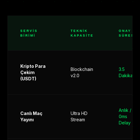
SERVIS
TEKNIK
ONAY
BIRIMI
KAPASITE
SÜRESI
Kripto Para
Blockchain
3.5
Çekim
v2.0
Dakika
(USDT)
Anlık /
Canlı Maç
Ultra HD
0ms
Yayını
Stream
Delay