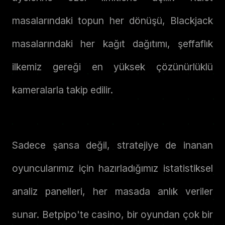
masalarındaki topun her dönüşü, Blackjack
masalarındaki her kağıt dağıtımı, şeffaflık
ilkemiz gereği en yüksek çözünürlüklü
kameralarla takip edilir.
Sadece şansa değil, stratejiye de inanan
oyuncularımız için hazırladığımız istatistiksel
analiz panelleri, her masada anlık veriler
sunar. Betpipo'te casino, bir oyundan çok bir