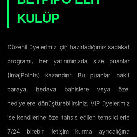
KULÜP
Düzenli üyelerimiz için hazırladığımız sadakat
programı, her yatırımınızda size puanlar
(ImajPoints) kazandırır. Bu puanları nakit
paraya, bedava bahislere veya özel
hediyelere dönüştürebilirsiniz. VIP üyelerimiz
ise kendilerine özel tahsis edilen temsilcilerle
7/24 birebir iletişim kurma ayrıcalığına