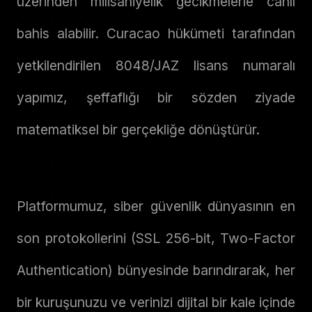
üzerinden milisaniyelik gecikmelerle canlı
bahis alabilir. Curacao hükümeti tarafından
yetkilendirilen 8048/JAZ lisans numaralı
yapımız, şeffaflığı bir sözden ziyade
matematiksel bir gerçekliğe dönüştürür.
Platformumuz, siber güvenlik dünyasının en
son protokollerini (SSL 256-bit, Two-Factor
Authentication) bünyesinde barındırarak, her
bir kuruşunuzu ve verinizi dijital bir kale içinde