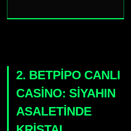
2. BETPIPO CANLI
CASINO: SIYAHIN
ASALETINDE
KRISTAL