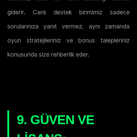
giderir. Canlı destek birimimiz sadece
sorularınıza yanıt vermez, aynı zamanda
oyun stratejileriniz ve bonus talepleriniz
konusunda size rehberlik eder.
9. GÜVEN VE